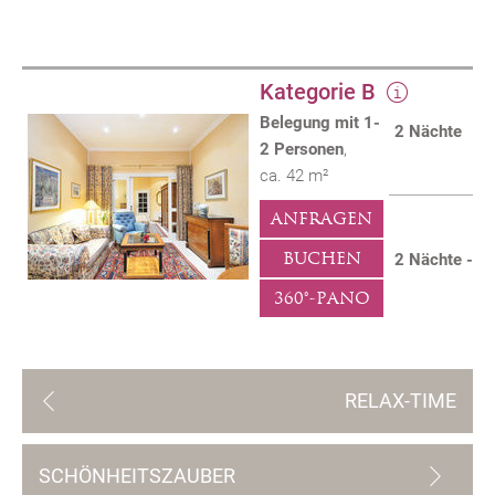
Kategorie B
Belegung mit
1
-
2 Nächte
2
Personen
,
ca.
42
m²
ANFRAGEN
BUCHEN
2 Nächte - Fr
360°-PANO
RELAX-TIME
SCHÖNHEITSZAUBER