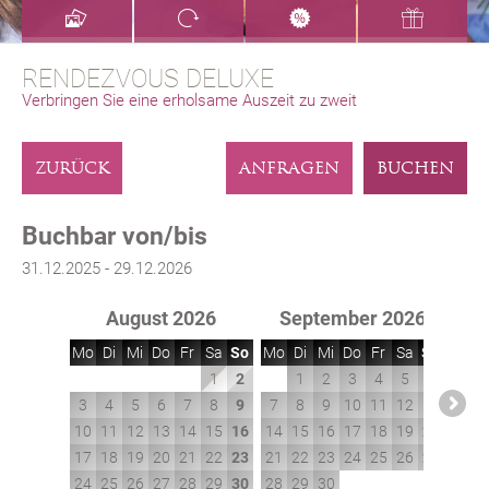
RENDEZVOUS DELUXE
Verbringen Sie eine erholsame Auszeit zu zweit
ZURÜCK
ANFRAGEN
BUCHEN
Buchbar von/bis
31.12.2025 - 29.12.2026
August 2026
September 2026
Mo
Di
Mi
Do
Fr
Sa
So
Mo
Di
Mi
Do
Fr
Sa
So
Mo
1
2
1
2
3
4
5
6
3
4
5
6
7
8
9
7
8
9
10
11
12
13
5
10
11
12
13
14
15
16
14
15
16
17
18
19
20
12
17
18
19
20
21
22
23
21
22
23
24
25
26
27
19
24
25
26
27
28
29
30
28
29
30
26