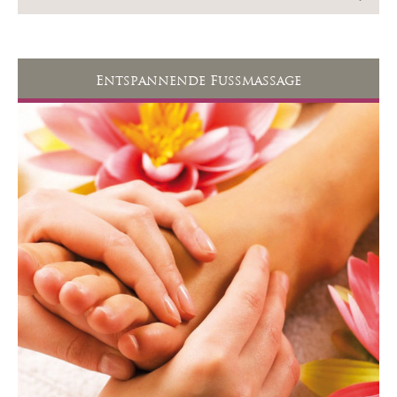
Entspannende Fußmassage