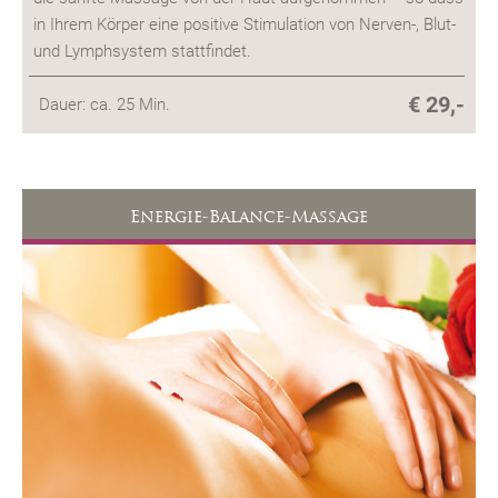
in Ihrem Körper eine positive Stimulation von Nerven-, Blut-
und Lymphsystem stattfindet.
€ 29,-
Dauer: ca. 25 Min.
Energie-Balance-Massage