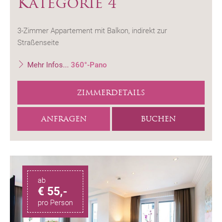
Kategorie 4
3-Zimmer Appartement mit Balkon, indirekt zur
Straßenseite
Mehr Infos...
360°-Pano
ZIMMERDETAILS
ANFRAGEN
BUCHEN
ab
€ 55,-
pro Person