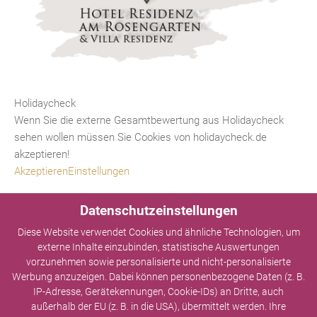
Holidaycheck
Wenn Sie die externe Gesamtbewertung aus Holidaycheck
sehen wollen müssen Sie Cookies von holidaycheck.de
akzeptieren!
Akzeptieren
Einstellungen
Datenschutzeinstellungen
Diese Website verwendet Cookies und ähnliche Technologien, um
externe Inhalte einzubinden, statistische Auswertungen
vorzunehmen sowie personalisierte und nicht-personalisierte
Werbung anzuzeigen. Dabei können personenbezogene Daten (z. B.
IP-Adresse, Gerätekennungen, Cookie-IDs) an Dritte, auch
außerhalb der EU (z. B. in die USA), übermittelt werden. Ihre