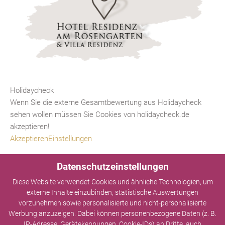
Holidaycheck
Wenn Sie die externe Gesamtbewertung aus Holidaycheck
sehen wollen müssen Sie Cookies von holidaycheck.de
akzeptieren!
Akzeptieren
Einstellungen
Datenschutzeinstellungen
Diese Website verwendet Cookies und ähnliche Technologien, um
externe Inhalte einzubinden, statistische Auswertungen
vorzunehmen sowie personalisierte und nicht-personalisierte
Werbung anzuzeigen. Dabei können personenbezogene Daten (z. B.
IP-Adresse, Gerätekennungen, Cookie-IDs) an Dritte, auch