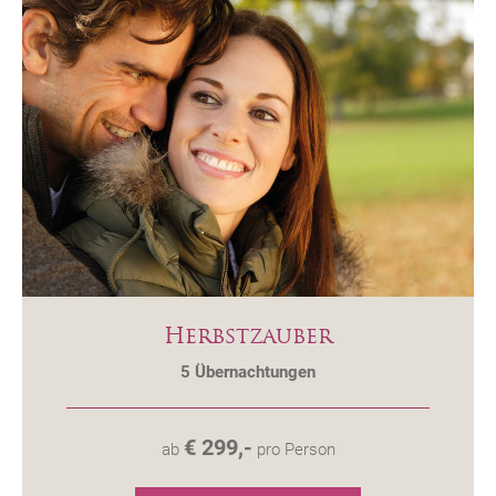
Herbstzauber
5
Übernachtungen
€ 299,-
ab
pro Person