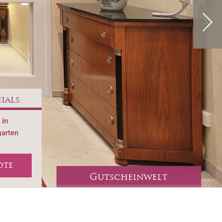
ials
 in
garten
OTE
Gutscheinwelt