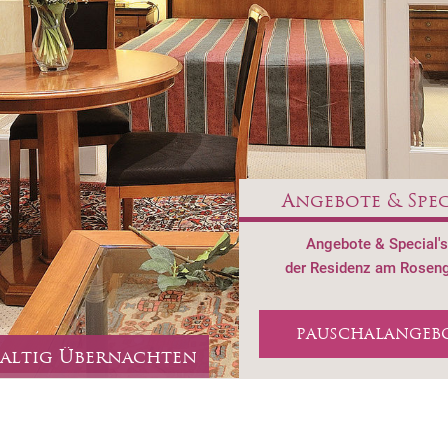
Angebote & Spec
Angebote & Special's
der Residenz am Rosen
PAUSCHALANGEB
altig Übernachten